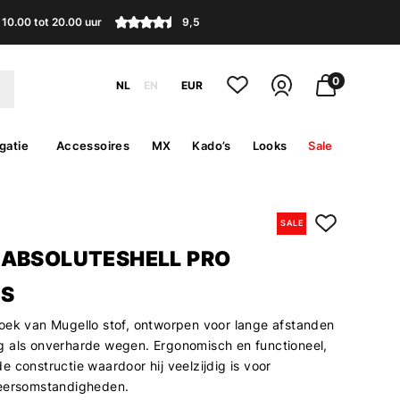
10.00 tot 20.00 uur
9,5
0
NL
EN
EUR
gatie
Accessoires
MX
Kado’s
Looks
Sale
SALE
ABSOLUTESHELL PRO
S
oek van Mugello stof, ontworpen voor lange afstanden
 als onverharde wegen. Ergonomisch en functioneel,
 constructie waardoor hij veelzijdig is voor
weersomstandigheden.