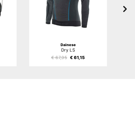
Dainese
Dry LS
€ 67,95
€ 61,15