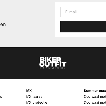
men
MX
Summer esse
es
MX laarzen
Doorwaai mot
MX protectie
Doorwaai mo