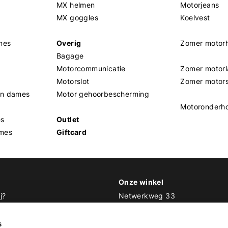
MX helmen
Motorjeans
MX goggles
Koelvest
mes
Overig
Zomer motor
Bagage
Motorcommunicatie
Zomer motorl
Motorslot
Zomer motor
en dames
Motor gehoorbescherming
Motoronderh
es
Outlet
mes
Giftcard
Onze winkel
j?
Netwerkweg 33
1033 MV Amsterdam
 Biker Outfit
s