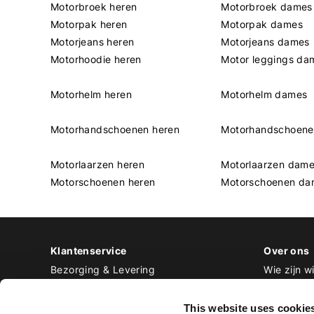
Motorbroek heren
Motorbroek dames
Motorpak heren
Motorpak dames
Motorjeans heren
Motorjeans dames
Motorhoodie heren
Motor leggings da
Motorhelm heren
Motorhelm dames
Motorhandschoenen heren
Motorhandschoen
Motorlaarzen heren
Motorlaarzen dam
Motorschoenen heren
Motorschoenen da
Klantenservice
Over ons
Bezorging & Levering
Wie zijn wi
Retourneren & Ruilen
Contact
Betalen
Werken bij
This website uses cookie