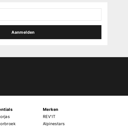
Aanmelden
ntials
Merken
orjas
REV'IT
torbroek
Alpinestars