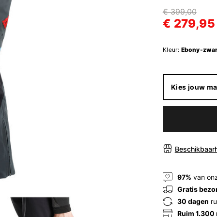
€ 399,00
€ 279,95
Kleur:
Ebony-zwar
Kies jouw ma
Beschikbaarh
97%
van onz
Gratis bezo
30 dagen
ru
Ruim 1.300