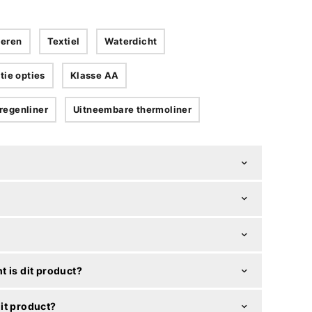
eren
Textiel
Waterdicht
tie opties
Klasse AA
regenliner
Uitneembare thermoliner
t is dit product?
it product?