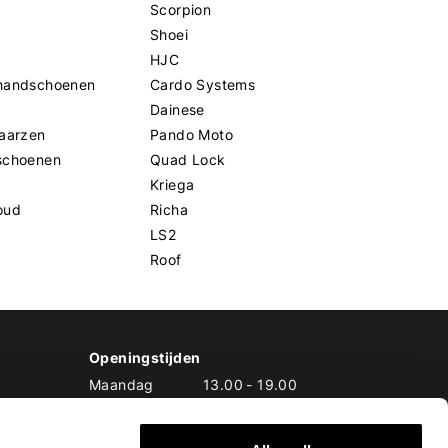
Scorpion
Shoei
HJC
handschoenen
Cardo Systems
Dainese
aarzen
Pando Moto
schoenen
Quad Lock
Kriega
oud
Richa
LS2
Roof
Openingstijden
Maandag
13.00
-
19.00
Dinsdag
10.00
-
19.00
Woensdag
10.00
-
19.00