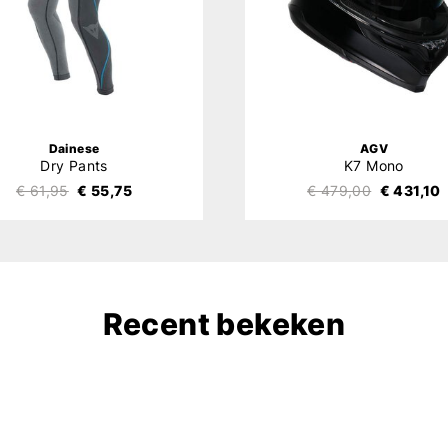
Dainese
AGV
Dry Pants
K7 Mono
€ 61,95
€ 55,75
€ 479,00
€ 431,10
Recent bekeken