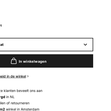
t
at
In winkelwagen
eid in de winkel
e klanten beveelt ons aan
rgd
in NL
ilen of retourneren
 m2
winkel in Amsterdam