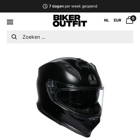
7 dagen
per week geopend
0
NL
EUR