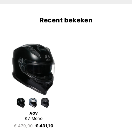
Recent bekeken
AGV
K7 Mono
€ 479,00
€ 431,10