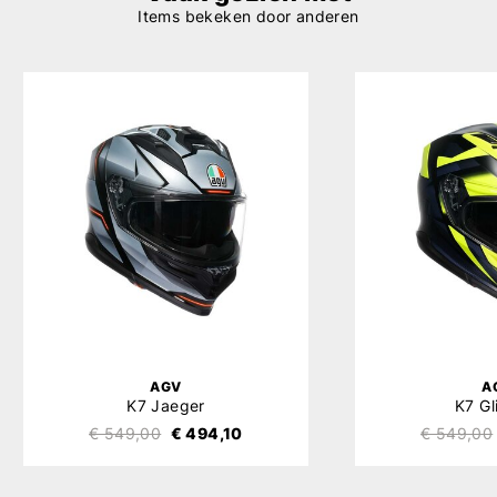
Items bekeken door anderen
AGV
A
K7 Jaeger
K7 G
€ 549,00
€ 494,10
€ 549,00