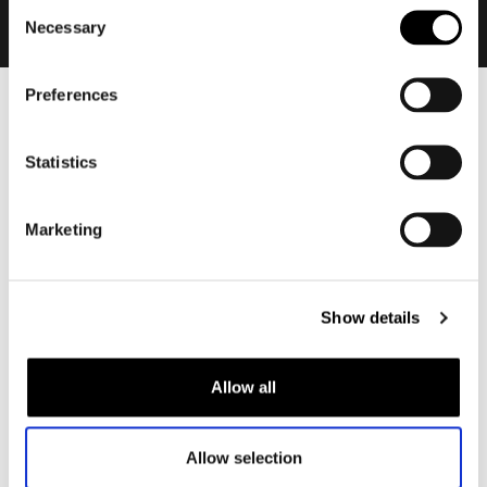
Consent
Necessary
Selection
Preferences
Heren
Motorkleding heren
Statistics
Motorjas heren
Motorbroek heren
Marketing
Motorpak heren
Motorjeans heren
Motorhoodie heren
Show details
Motorhelm heren
Allow all
Motorhandschoenen heren
Allow selection
Motorlaarzen heren