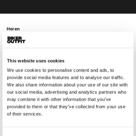
Heren
Motorkleding heren
Motorjas heren
Motorbroek heren
This website uses cookies
Motorpak heren
We use cookies to personalise content and ads, to
Motorjeans heren
provide social media features and to analyse our traffic.
Motorhoodie heren
We also share information about your use of our site with
our social media, advertising and analytics partners who
Motorhelm heren
may combine it with other information that you’ve
provided to them or that they’ve collected from your use
Motorhandschoenen heren
of their services.
Motorlaarzen heren
Consent