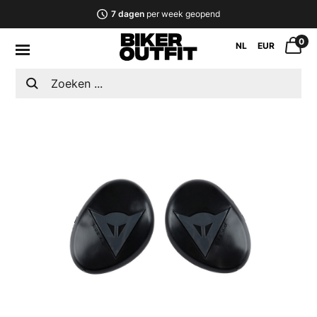
7 dagen
per week geopend
0
NL
EUR