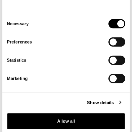
Motorhandschoenen heren
Consent
Necessary
Selection
Motorlaarzen heren
Motorschoenen heren
Preferences
Dames
Statistics
Motorkleding dames
Motorjas dames
Marketing
Motorbroek dames
Motorpak dames
Motorjeans dames
Show details
Motor leggings dames
Allow all
Motorhelm dames