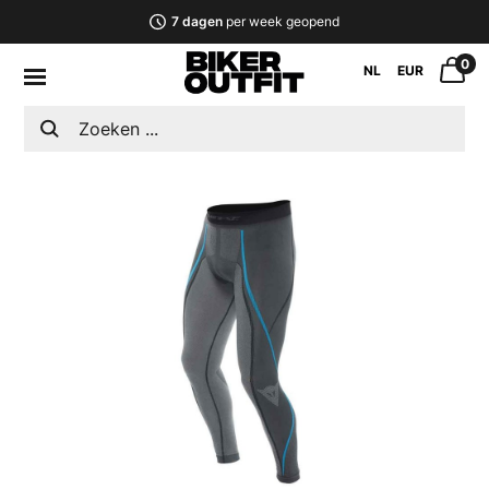
7 dagen
per week geopend
0
NL
EUR