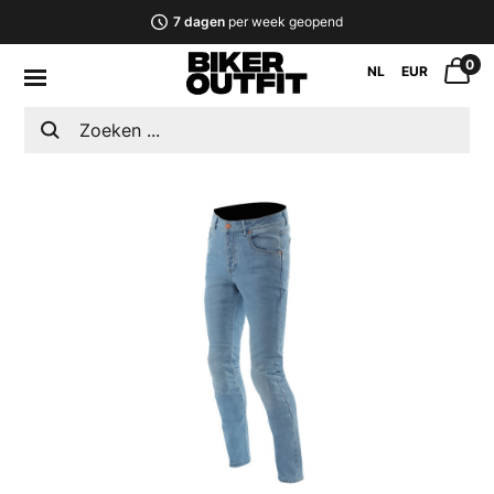
7 dagen
per week geopend
0
NL
EUR