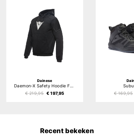
Dainese
Dai
Daemon-X Safety Hoodie Full Zip
Subu
€ 219,95
€ 197,95
€ 169,95
Recent bekeken