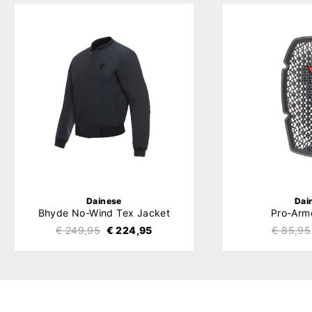
Dainese
Dai
Bhyde No-Wind Tex Jacket
Pro-Arm
€ 249,95
€ 224,95
€ 85,95