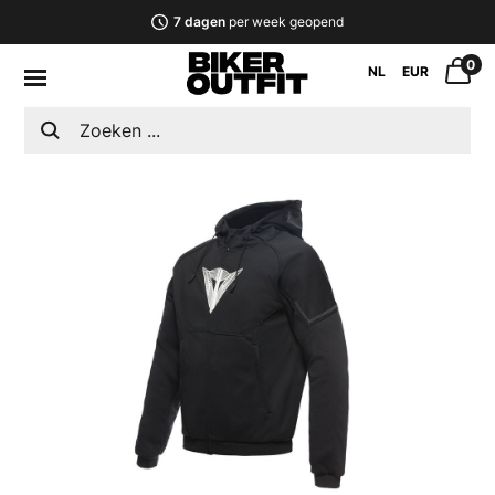
7 dagen
per week geopend
0
NL
EUR