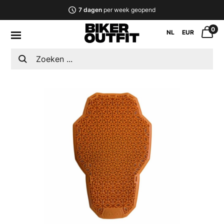
7 dagen
per week geopend
0
NL
EUR