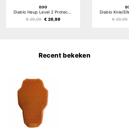
D3O
D
Diablo Heup Level 2 Protector Set
€ 29,99
€ 26,99
€ 29,99
Recent bekeken