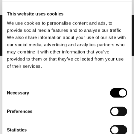
This website uses cookies
We use cookies to personalise content and ads, to
provide social media features and to analyse our traffic.
We also share information about your use of our site with
our social media, advertising and analytics partners who
may combine it with other information that you’ve
provided to them or that they’ve collected from your use
of their services.
Heren
Motorkleding heren
Consent
Motorjas heren
Necessary
Selection
Motorbroek heren
Motorpak heren
Preferences
Motorjeans heren
Motorhoodie heren
Statistics