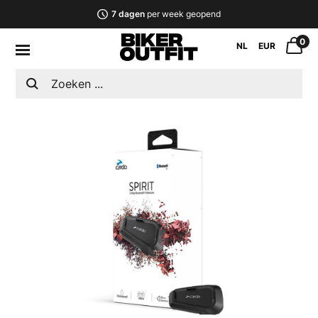
7 dagen
per week geopend
0
NL
EUR