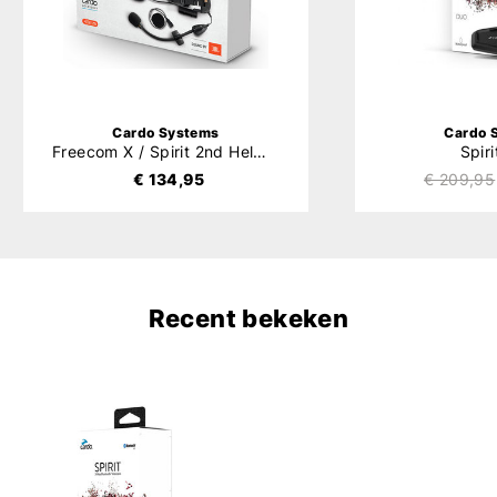
Cardo Systems
Cardo 
Freecom X / Spirit 2nd Helmet JBL Kit
Spir
€ 134,95
€ 209,95
Recent bekeken