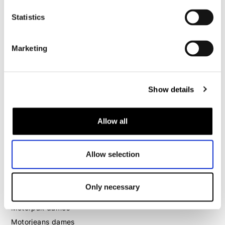
Motorjeans heren
Statistics
Motorhoodie heren
Marketing
Motorhelm heren
Motorhandschoenen heren
Show details
Motorlaarzen heren
Motorschoenen heren
Allow all
Dames
Allow selection
Motorkleding dames
Motorjas dames
Only necessary
Motorbroek dames
Motorpak dames
Motorjeans dames