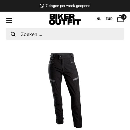
7 dagen
per week geopend
0
NL
EUR