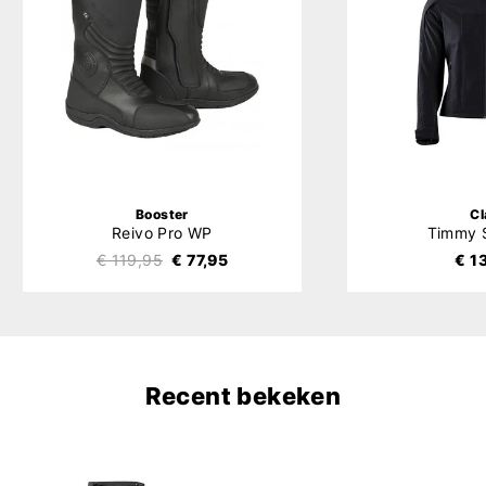
Booster
C
Reivo Pro WP
Timmy S
€ 119,95
€ 77,95
€ 1
Recent bekeken