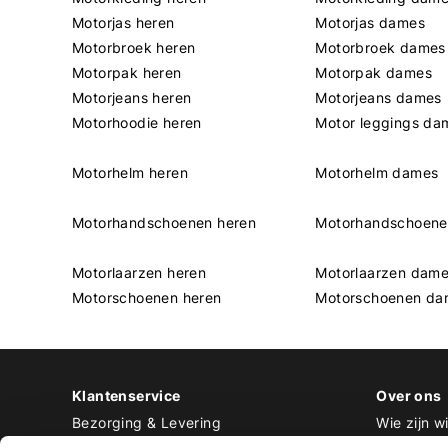
Motorjas heren
Motorjas dames
Motorbroek heren
Motorbroek dames
Motorpak heren
Motorpak dames
Motorjeans heren
Motorjeans dames
Motorhoodie heren
Motor leggings da
Motorhelm heren
Motorhelm dames
Motorhandschoenen heren
Motorhandschoen
Motorlaarzen heren
Motorlaarzen dam
Motorschoenen heren
Motorschoenen da
Klantenservice
Over ons
Bezorging & Levering
Wie zijn wi
Retourneren & Ruilen
Contact