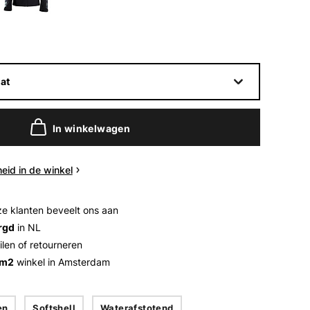
at
In winkelwagen
eid in de winkel
e klanten beveelt ons aan
rgd
in NL
ilen of retourneren
 m2
winkel in Amsterdam
en
Softshell
Waterafstotend