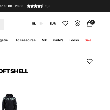
an 10.00 - 20.00
9,5
0
NL
EN
EUR
gatie
Accessoires
MX
Kado’s
Looks
Sale
OFTSHELL