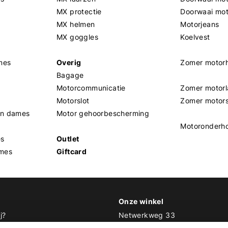
MX protectie
Doorwaai mo
MX helmen
Motorjeans
MX goggles
Koelvest
mes
Overig
Zomer motor
Bagage
Motorcommunicatie
Zomer motorl
Motorslot
Zomer motor
en dames
Motor gehoorbescherming
Motoronderh
es
Outlet
mes
Giftcard
Onze winkel
j?
Netwerkweg 33
1033 MV Amsterdam