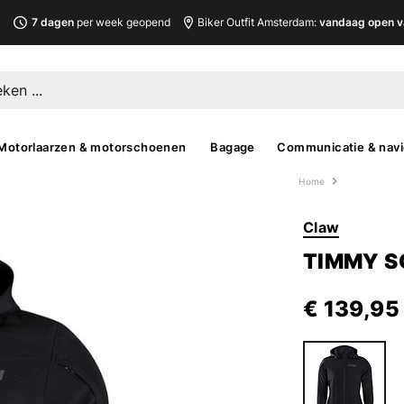
L
7 dagen
per week geopend
Biker Outfit Amsterdam:
vandaag open v
Motorlaarzen & motorschoenen
Bagage
Communicatie & navi
Home
Claw
TIMMY S
€ 139,95