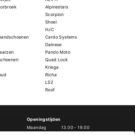
torbroek
Alpinestars
Scorpion
Shoei
HJC
handschoenen
Cardo Systems
Dainese
aarzen
Pando Moto
schoenen
Quad Lock
Kriega
oud
Richa
LS2
Roof
Openingstijden
Maandag
13.00
-
19.00
Dinsdag
10.00
-
19.00