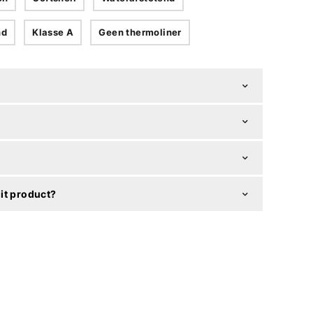
nd
Klasse A
Geen thermoliner
it product?