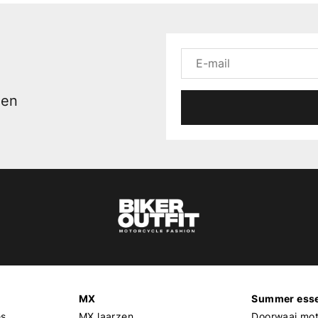
men
MX
Summer esse
es
MX laarzen
Doorwaai mot