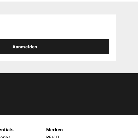
Aanmelden
ntials
Merken
orjas
REV'IT