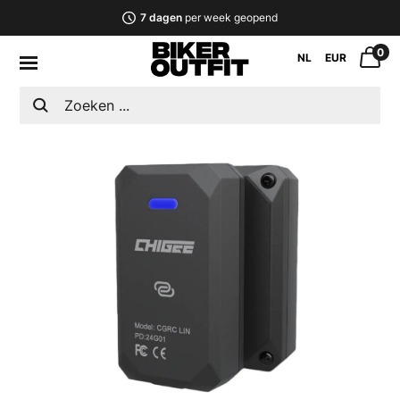
7 dagen
per week geopend
0
NL
EUR