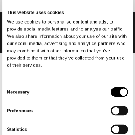
This website uses cookies
We use cookies to personalise content and ads, to
provide social media features and to analyse our traffic.
We also share information about your use of our site with
our social media, advertising and analytics partners who
may combine it with other information that you’ve
provided to them or that they’ve collected from your use
of their services.
Heren
Motorkleding heren
Motorjas heren
Consent
Necessary
Motorbroek heren
Selection
Motorpak heren
Motorjeans heren
Preferences
Motorhoodie heren
Statistics
Motorhelm heren