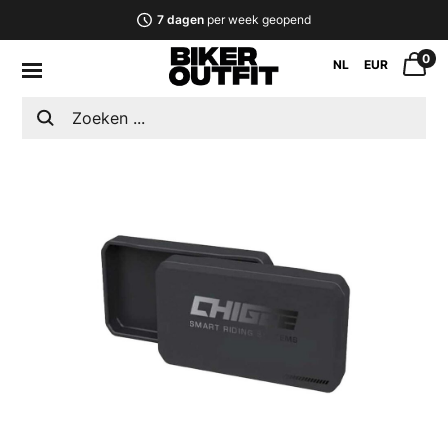
7 dagen
per week geopend
0
NL
EUR