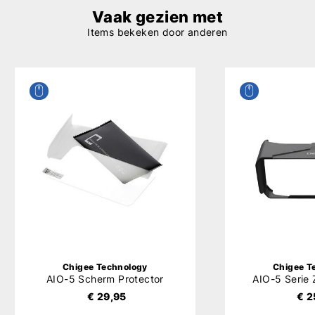
Vaak gezien met
Items bekeken door anderen
Chigee Technology
Chigee T
AIO-5 Scherm Protector
AIO-5 Serie
€ 29,95
€ 2