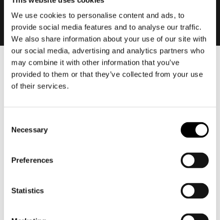
We use cookies to personalise content and ads, to
provide social media features and to analyse our traffic.
We also share information about your use of our site with
our social media, advertising and analytics partners who
may combine it with other information that you’ve
Heren
provided to them or that they’ve collected from your use
Motorkleding heren
of their services.
Motorjas heren
Motorbroek heren
Consent
Motorpak heren
Necessary
Selection
Motorjeans heren
Motorhoodie heren
Preferences
Motorhelm heren
Statistics
Motorhandschoenen heren