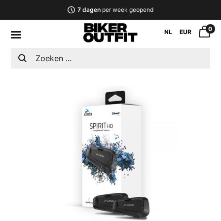
7 dagen
per week geopend
0
NL
EUR