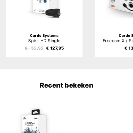
Cardo Systems
Cardo 
Spirit HD Single
€ 159,95
€ 127,95
€ 1
Recent bekeken