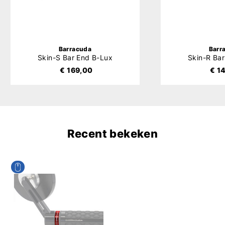
Barracuda
Barr
Skin-S Bar End B-Lux
Skin-R Ba
€ 169,00
€ 1
Recent bekeken