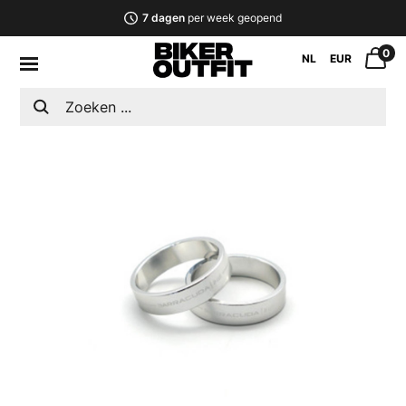
7 dagen
per week geopend
0
NL
EUR