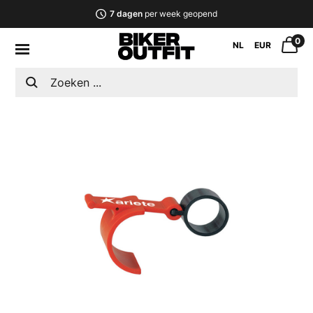
7 dagen
per week geopend
0
NL
EUR