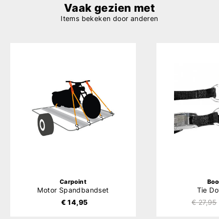
Vaak gezien met
Items bekeken door anderen
Carpoint
Boo
Motor Spandbandset
Tie D
€ 14,95
€ 27,95