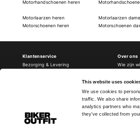
Motorhandschoenen heren
Motorhandschoen
Motorlaarzen heren
Motorlaarzen dam
Motorschoenen heren
Motorschoenen da
Klantenservice
Over ons
Bezorging & Levering
Wie zijn wi
Retourneren & Ruilen
Contact
Betalen
Werken bij
This website uses cookie
Bestellen & Voorraad
We use cookies to personal
Alle veelgestelde vragen
traffic. We also share info
Disclaimer
analytics partners who may
Algemene voorwaarden
they’ve collected from your
Privacy Policy