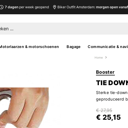
7 dagen
per week geopend
Biker Outfit Amsterdam:
morgen open vanaf 
Motorlaarzen & motorschoenen
Bagage
Communicatie & navi
Home
Booster
TIE DOW
Sterke tie-down
geproduceerd bi
€ 27,95
€ 25,15