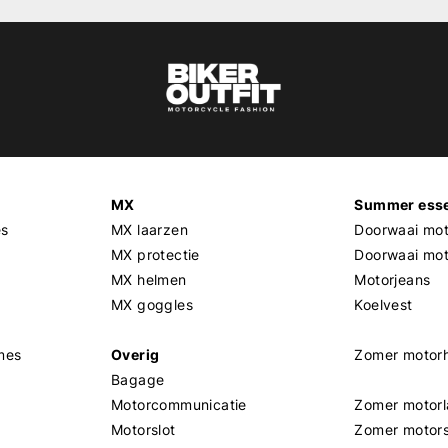
MX
Summer esse
es
MX laarzen
Doorwaai mot
MX protectie
Doorwaai mo
MX helmen
Motorjeans
MX goggles
Koelvest
mes
Overig
Zomer motor
Bagage
Motorcommunicatie
Zomer motorl
Motorslot
Zomer motor