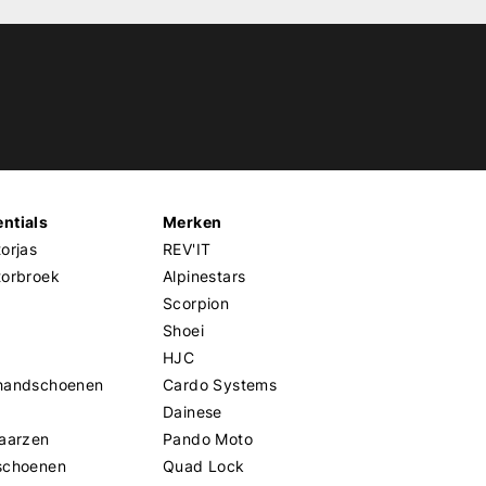
ntials
Merken
orjas
REV'IT
torbroek
Alpinestars
Scorpion
Shoei
HJC
handschoenen
Cardo Systems
Dainese
aarzen
Pando Moto
schoenen
Quad Lock