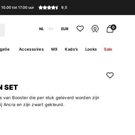
10.00 tot 17.00 uur
9,5
0
NL
EN
EUR
gatie
Accessoires
MX
Kado’s
Looks
Sale
N SET
s van Booster die per stuk geleverd worden zijn
j Ancra en zijn zwart gekleurd.