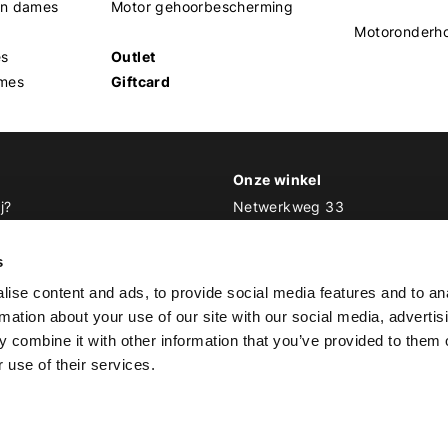
en dames
Motor gehoorbescherming
Motoronderh
es
Outlet
mes
Giftcard
Onze winkel
j?
Netwerkweg 33
1033 MV Amsterdam
 Biker Outfit
s
E
info@bikeroutfit.nl
ise content and ads, to provide social media features and to an
T 020 493 03 67
rmation about your use of our site with our social media, advertis
 combine it with other information that you’ve provided to them o
 use of their services.