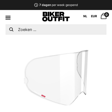
7 dagen
per week geopend
0
NL
EUR