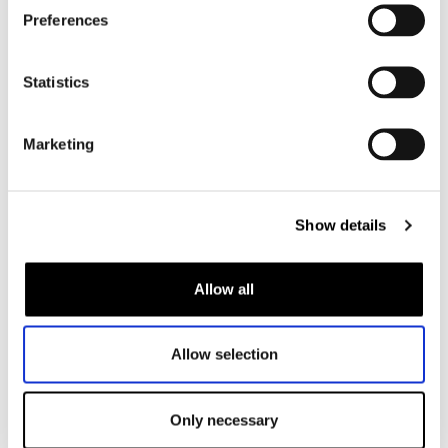
Motorjas dames
Preferences
Motorbroek dames
Motorpak dames
Statistics
Motorjeans dames
Motor leggings dames
Marketing
Motorhelm dames
Motorhandschoenen dames
Show details
Motorlaarzen dames
Allow all
Motorschoenen dames
Allow selection
MX
MX laarzen
Only necessary
MX protectie