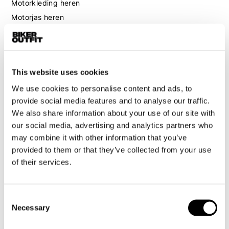
Motorkleding heren
Motorjas heren
Motorbroek heren
Motorpak heren
Motorjeans heren
This website uses cookies
Motorhoodie heren
We use cookies to personalise content and ads, to
provide social media features and to analyse our traffic.
Motorhelm heren
We also share information about your use of our site with
our social media, advertising and analytics partners who
Motorhandschoenen heren
may combine it with other information that you’ve
provided to them or that they’ve collected from your use
Motorlaarzen heren
of their services.
Motorschoenen heren
Consent
Dames
Necessary
Selection
Motorkleding dames