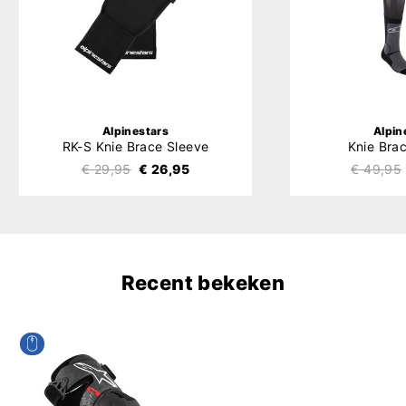
Alpinestars
Alpin
RK-S Knie Brace Sleeve
Knie Bra
€ 29,95
€ 26,95
€ 49,95
Recent bekeken