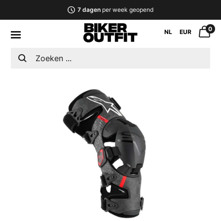
7 dagen
per week geopend
0
NL
EUR