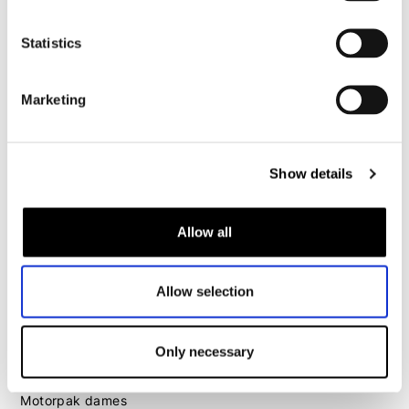
Motorpak heren
Statistics
Motorjeans heren
Motorhoodie heren
Marketing
Motorhelm heren
Motorhandschoenen heren
Show details
Motorlaarzen heren
Allow all
Motorschoenen heren
Allow selection
Dames
Motorkleding dames
Motorjas dames
Only necessary
Motorbroek dames
Motorpak dames