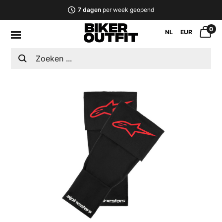
7 dagen
per week geopend
0
NL
EUR