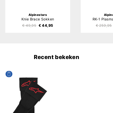
Alpinestars
Alpin
Knie Brace Sokken
RK-1 Plasm
€ 49,95
€ 44,95
€ 259,95
Recent bekeken