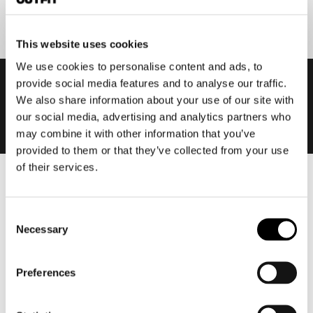
This website uses cookies
We use cookies to personalise content and ads, to
provide social media features and to analyse our traffic.
We also share information about your use of our site with
our social media, advertising and analytics partners who
may combine it with other information that you’ve
provided to them or that they’ve collected from your use
of their services.
Heren
Motorkleding heren
Consent
Motorjas heren
Necessary
Selection
Motorbroek heren
Motorpak heren
Preferences
Motorjeans heren
Motorhoodie heren