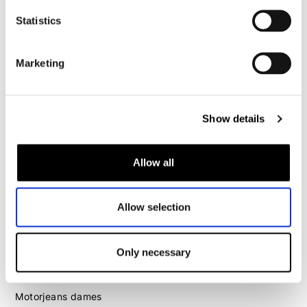
Motorjeans heren
Statistics
Motorhoodie heren
Marketing
Motorhelm heren
Motorhandschoenen heren
Show details
Motorlaarzen heren
Motorschoenen heren
Allow all
Dames
Allow selection
Motorkleding dames
Motorjas dames
Only necessary
Motorbroek dames
Motorpak dames
Motorjeans dames