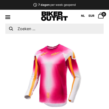
7 dagen
per week geopend
0
NL
EUR