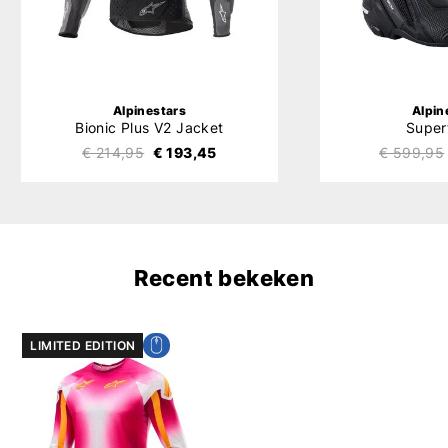
Alpinestars
Alpin
Bionic Plus V2 Jacket
Super
€ 214,95
€ 193,45
€ 599,95
Recent bekeken
LIMITED EDITION