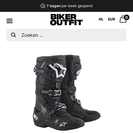
7 dagen
per week geopend
0
NL
EUR