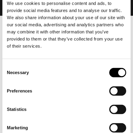
We use cookies to personalise content and ads, to
provide social media features and to analyse our traffic.
We also share information about your use of our site with
our social media, advertising and analytics partners who
Heren
may combine it with other information that you’ve
Motorkleding heren
provided to them or that they’ve collected from your use
of their services.
Motorjas heren
Motorbroek heren
Motorpak heren
Consent
Motorjeans heren
Necessary
Selection
Motorhoodie heren
Preferences
Motorhelm heren
Statistics
Motorhandschoenen heren
Motorlaarzen heren
Marketing