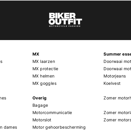
MX
Summer esse
es
MX laarzen
Doorwaai mot
MX protectie
Doorwaai mo
MX helmen
Motorjeans
MX goggles
Koelvest
mes
Overig
Zomer motor
Bagage
Motorcommunicatie
Zomer motorl
Motorslot
Zomer motor
en dames
Motor gehoorbescherming