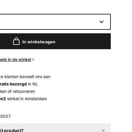
In winkelwagen
eid in de winkel
e klanten beveelt ons aan
ratis bezorgd
in NL
ilen of retourneren
 m2
winkel in Amsterdam
0557
it product?