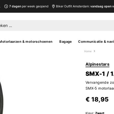
L
7 dagen
per week geopend
Biker Outfit Amsterdam:
vandaag open v
Motorlaarzen & motorschoenen
Bagage
Communicatie & navi
Home
Alpinestars
SMX-1 / 1.
Vervangende zoo
SMX-5 motorlaa
€ 18,95
Kleur:
Zwart