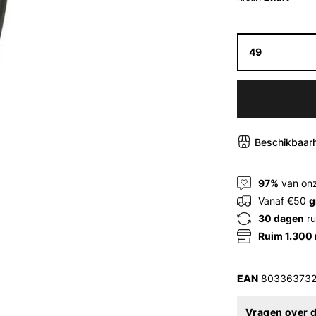
49
Beschikbaarh
97%
van onz
Vanaf €50
g
30 dagen
ru
Ruim 1.300
EAN
803363732
Vragen over d