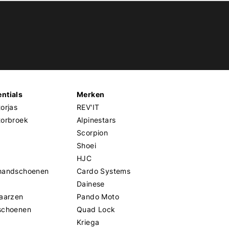
ntials
Merken
orjas
REV'IT
torbroek
Alpinestars
Scorpion
Shoei
HJC
handschoenen
Cardo Systems
Dainese
aarzen
Pando Moto
schoenen
Quad Lock
Kriega