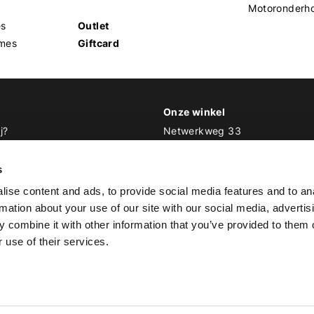
Motoronderh
es
Outlet
mes
Giftcard
Onze winkel
j?
Netwerkweg 33
1033 MV Amsterdam
 Biker Outfit
s
E
info@bikeroutfit.nl
ise content and ads, to provide social media features and to an
T 020 493 03 67
rmation about your use of our site with our social media, advertis
 combine it with other information that you’ve provided to them o
 use of their services.