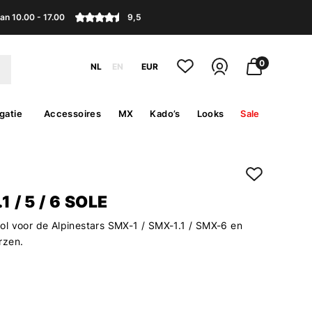
an 10.00 - 17.00
9,5
0
NL
EN
EUR
gatie
Accessoires
MX
Kado’s
Looks
Sale
1 / 5 / 6 SOLE
l voor de Alpinestars SMX-1 / SMX-1.1 / SMX-6 en
rzen.