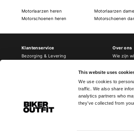
Motorlaarzen heren
Motorlaarzen dam
Motorschoenen heren
Motorschoenen da
Klantenservice
Over ons
Bezorging & Levering
Wie zijn wi
Retourneren & Ruilen
Contact
Betalen
Werken bij
This website uses cookie
Bestellen & Voorraad
We use cookies to personal
Alle veelgestelde vragen
traffic. We also share info
Disclaimer
analytics partners who may
Algemene voorwaarden
they’ve collected from your
Privacy Policy