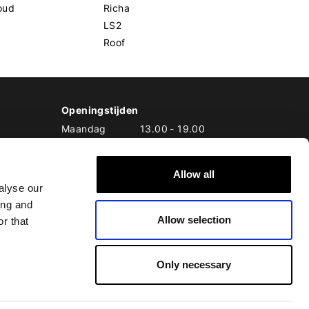
oud
Richa
LS2
Roof
Openingstijden
Maandag
13.00
-
19.00
Dinsdag
10.00
-
19.00
Woensdag
10.00
-
19.00
Donderdag
10.00
-
20.00
Allow all
alyse our
Vrijdag
10.00
-
20.00
Zaterdag
10.00
-
17.00
ing and
Allow selection
Zondag
10.00
-
17.00
r that
Only necessary