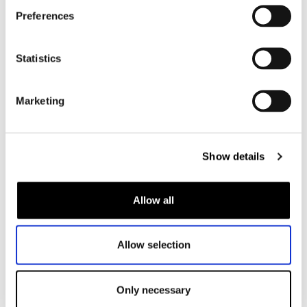
Motorkleding heren
Preferences
Motorjas heren
Motorbroek heren
Statistics
Motorpak heren
Motorjeans heren
Marketing
Motorhoodie heren
Motorhelm heren
Show details
Motorhandschoenen heren
Allow all
Motorlaarzen heren
Motorschoenen heren
Allow selection
Dames
Only necessary
Motorkleding dames