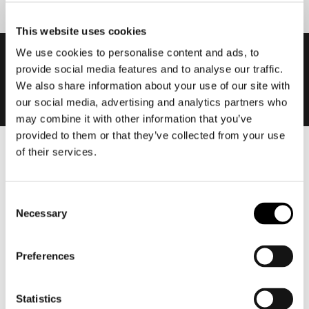
This website uses cookies
We use cookies to personalise content and ads, to
provide social media features and to analyse our traffic.
We also share information about your use of our site with
our social media, advertising and analytics partners who
may combine it with other information that you’ve
provided to them or that they’ve collected from your use
of their services.
Heren
Motorkleding heren
Motorjas heren
Consent
Necessary
Selection
Motorbroek heren
Motorpak heren
Preferences
Motorjeans heren
Motorhoodie heren
Statistics