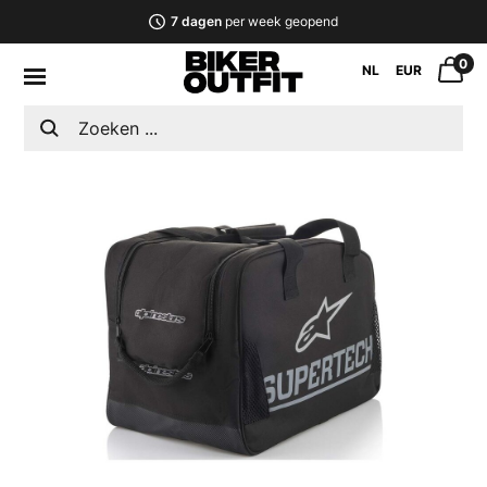
7 dagen
per week geopend
0
NL
EUR