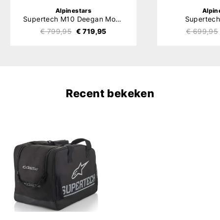
Alpinestars
Alpin
Supertech M10 Deegan Monster
Supertech
€ 799,95
€ 719,95
€ 699,95
Recent bekeken