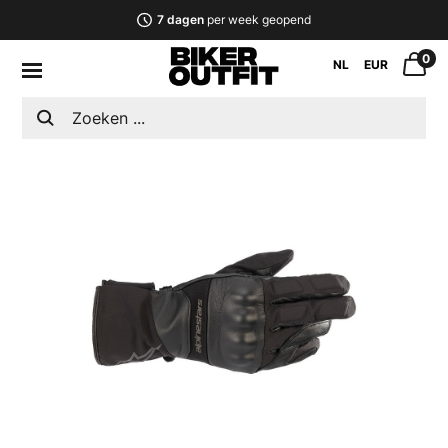
7 dagen
per week geopend
0
NL
EUR