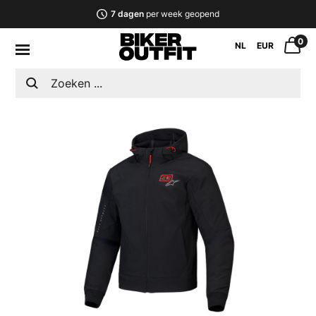
7 dagen
per week geopend
0
NL
EUR