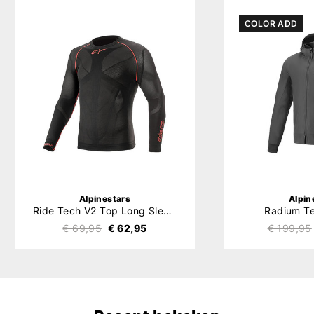
COLOR ADD
Alpinestars
Alpin
Ride Tech V2 Top Long Sleeve Summer
Radium T
€ 69,95
€ 62,95
€ 199,95