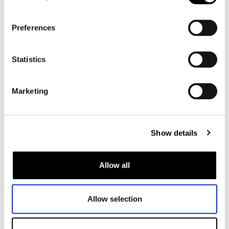
Heren
Preferences
Motorkleding heren
Motorjas heren
Statistics
Motorbroek heren
Motorpak heren
Marketing
Motorjeans heren
Motorhoodie heren
Show details
Motorhelm heren
Motorhandschoenen heren
Allow all
Motorlaarzen heren
Allow selection
Motorschoenen heren