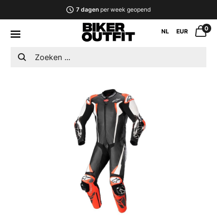
7 dagen
per week geopend
0
NL
EUR