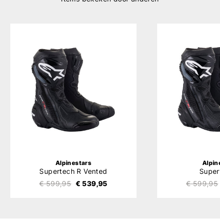
Alpinestars
Alpin
Supertech R Vented
Super
€ 599,95
€ 539,95
€ 599,95