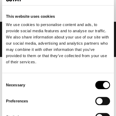
This website uses cookies
We use cookies to personalise content and ads, to
provide social media features and to analyse our traffic.
We also share information about your use of our site with
our social media, advertising and analytics partners who
may combine it with other information that you’ve
provided to them or that they’ve collected from your use
of their services.
Heren
Motorkleding heren
Consent
Motorjas heren
Necessary
Selection
Motorbroek heren
Motorpak heren
Preferences
Motorjeans heren
Motorhoodie heren