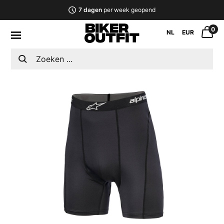
7 dagen
per week geopend
0
NL
EUR