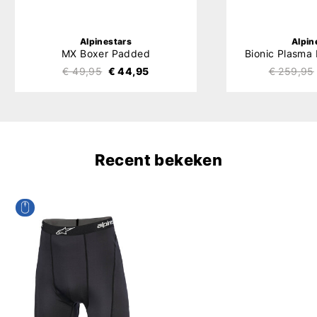
Alpinestars
Alpin
MX Boxer Padded
€ 49,95
€ 44,95
€ 259,95
Recent bekeken