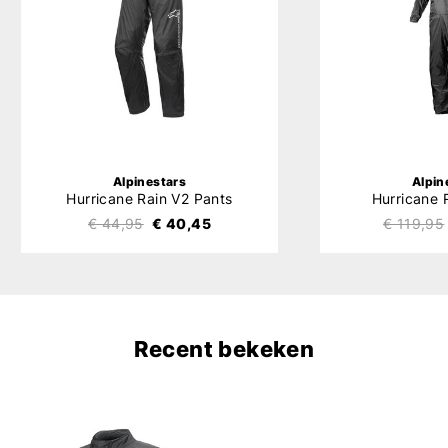
Alpinestars
Alpin
Hurricane Rain V2 Pants
Hurricane 
€ 44,95
€ 40,45
€ 119,95
Recent bekeken