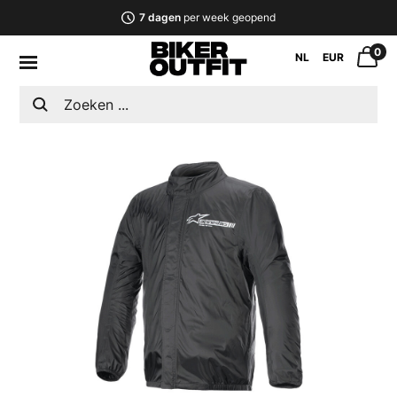
7 dagen
per week geopend
0
NL
EUR