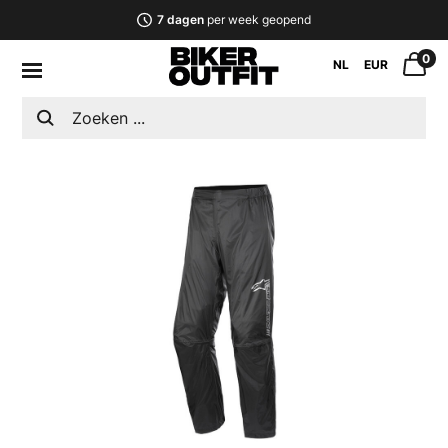
7 dagen
per week geopend
0
NL
EUR