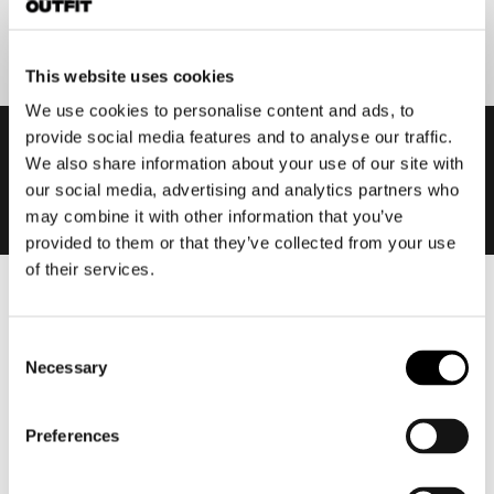
Aanmelden
This website uses cookies
We use cookies to personalise content and ads, to
provide social media features and to analyse our traffic.
We also share information about your use of our site with
our social media, advertising and analytics partners who
may combine it with other information that you’ve
provided to them or that they’ve collected from your use
of their services.
Heren
Motorkleding heren
Consent
Necessary
Motorjas heren
Selection
Motorbroek heren
Motorpak heren
Preferences
Motorjeans heren