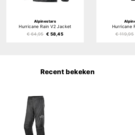
Alpinestars
Alpin
Hurricane Rain V2 Jacket
Hurricane 
€ 64,95
€ 58,45
€ 119,95
Recent bekeken