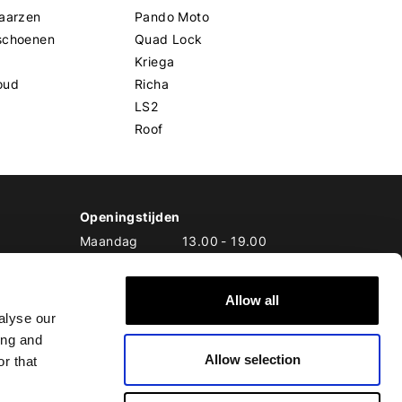
aarzen
Pando Moto
schoenen
Quad Lock
Kriega
oud
Richa
LS2
Roof
Openingstijden
Maandag
13.00
-
19.00
Dinsdag
10.00
-
19.00
Woensdag
10.00
-
19.00
Allow all
Donderdag
10.00
-
20.00
alyse our
Vrijdag
10.00
-
20.00
ing and
Zaterdag
10.00
-
17.00
Allow selection
Zondag
10.00
-
17.00
r that