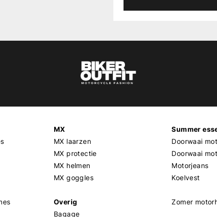
MX
Summer esse
es
MX laarzen
Doorwaai mot
MX protectie
Doorwaai mo
MX helmen
Motorjeans
MX goggles
Koelvest
mes
Overig
Zomer motor
Bagage