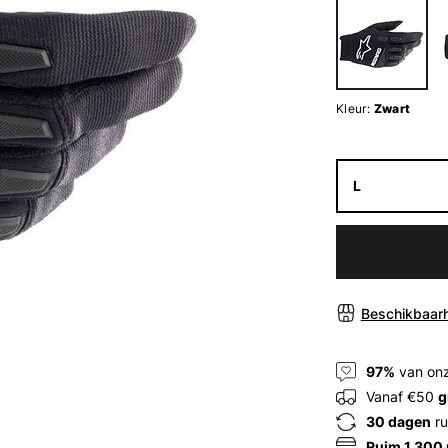
Kleur:
Zwart
L
Beschikbaarh
97%
van onz
Vanaf €50
g
30 dagen
ru
Ruim 1.300