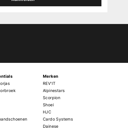
ntials
Merken
orjas
REV'IT
torbroek
Alpinestars
Scorpion
Shoei
HJC
handschoenen
Cardo Systems
Dainese