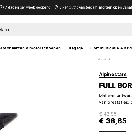
7 dagen
per week geopend
Biker Outfit Amsterdam:
morgen open vanaf 
Motorlaarzen & motorschoenen
Bagage
Communicatie & navi
Home
Alpinestars
FULL BOR
Met een ontwerp
van prestaties, 
€ 42,95
€ 38,65