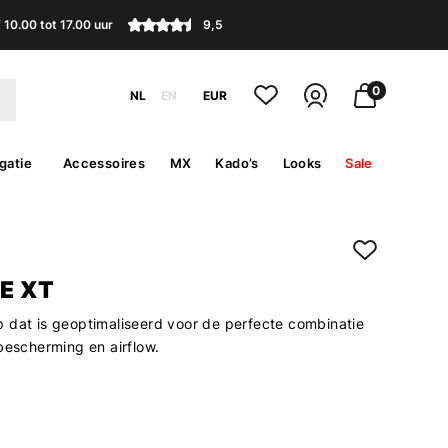
10.00 tot 17.00 uur
9,5
0
NL
EN
EUR
gatie
Accessoires
MX
Kado’s
Looks
Sale
E XT
 dat is geoptimaliseerd voor de perfecte combinatie
bescherming en airflow.