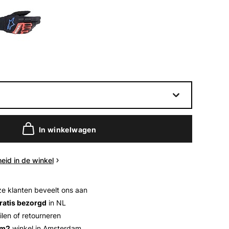
In winkelwagen
eid in de winkel
e klanten beveelt ons aan
ratis bezorgd
in NL
ilen of retourneren
 m2
winkel in Amsterdam