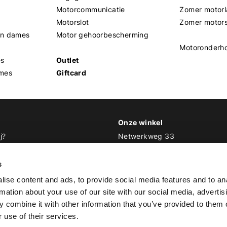
Motorcommunicatie
Zomer motorl
Motorslot
Zomer motor
en dames
Motor gehoorbescherming
Motoronderh
es
Outlet
mes
Giftcard
Onze winkel
j?
Netwerkweg 33
1033 MV Amsterdam
 Biker Outfit
s
E
info@bikeroutfit.nl
ise content and ads, to provide social media features and to an
T 020 493 03 67
rmation about your use of our site with our social media, advertis
 combine it with other information that you’ve provided to them o
 use of their services.