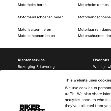
Motorhelm heren
Motorhelm dames
Motorhandschoenen heren
Motorhandschoen
Motorlaarzen heren
Motorlaarzen dam
Motorschoenen heren
Motorschoenen da
Klantenservice
Over ons
Bezorging & Levering
Wie zijn wi
Retourneren & Ruilen
Contact
Betalen
Werken bij
This website uses cookie
Bestellen & Voorraad
We use cookies to personal
Alle veelgestelde vragen
traffic. We also share info
Disclaimer
analytics partners who may
Algemene voorwaarden
they’ve collected from your
Privacy Policy