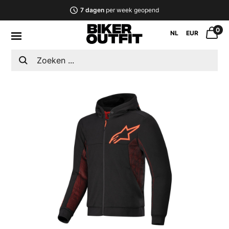
7 dagen
per week geopend
0
NL
EUR