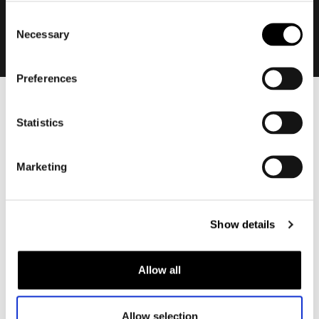
Consent
Necessary
Selection
Preferences
Heren
Statistics
Motorkleding heren
Motorjas heren
Marketing
Motorbroek heren
Motorpak heren
Motorjeans heren
Show details
Motorhoodie heren
Motorhelm heren
Allow all
Motorhandschoenen heren
Allow selection