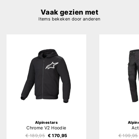
Vaak gezien met
Items bekeken door anderen
Alpinestars
Alpin
Chrome V2 Hoodie
Ac
€ 189,95
€ 170,95
€ 199,95