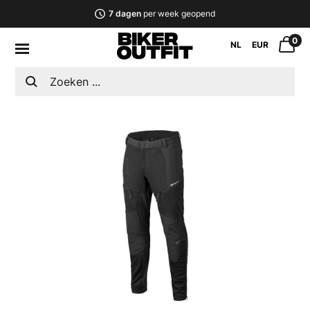
7 dagen
per week geopend
0
NL
EUR