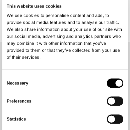
Alpinestars
This website uses cookies
Troop-Air Pro Trousers
We use cookies to personalise content and ads, to
€ 259,95
€ 233,95
provide social media features and to analyse our traffic.
We also share information about your use of our site with
our social media, advertising and analytics partners who
may combine it with other information that you’ve
provided to them or that they’ve collected from your use
Op de hoogte blijven?
of their services.
Geen zorgen, wij zullen je niet spammen
Consent
Necessary
Selection
Preferences
Aanmelden
Statistics