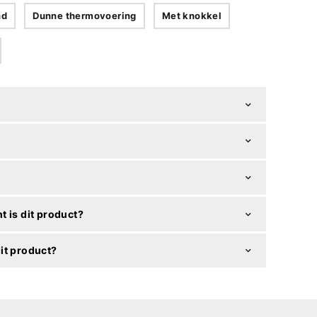
nd
Dunne thermovoering
Met knokkel
t is dit product?
it product?