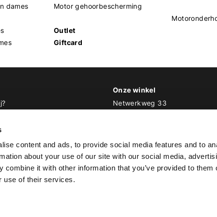
en dames
Motor gehoorbescherming
Motoronderh
es
Outlet
mes
Giftcard
Onze winkel
j?
Netwerkweg 33
1033 MV Amsterdam
 Biker Outfit
s
E
info@bikeroutfit.nl
ise content and ads, to provide social media features and to an
T 020 493 03 67
rmation about your use of our site with our social media, advertis
 combine it with other information that you’ve provided to them o
 use of their services.