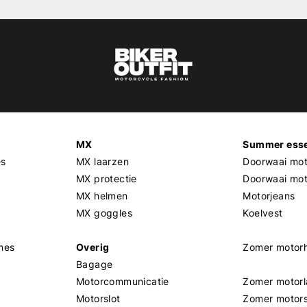
MX
Summer esse
es
MX laarzen
Doorwaai mot
MX protectie
Doorwaai mo
MX helmen
Motorjeans
MX goggles
Koelvest
mes
Overig
Zomer motor
Bagage
Motorcommunicatie
Zomer motorl
Motorslot
Zomer motor