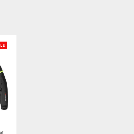
LE
et