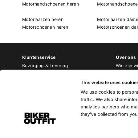
Motorhandschoenen heren
Motorhandschoen
Motorlaarzen heren
Motorlaarzen dam
Motorschoenen heren
Motorschoenen da
Klantenservice
Over ons
Bezorging & Levering
Wie zijn wi
Retourneren & Ruilen
Contact
Betalen
Werken bij
This website uses cookie
Bestellen & Voorraad
We use cookies to personal
Alle veelgestelde vragen
traffic. We also share info
Disclaimer
analytics partners who may
Algemene voorwaarden
they’ve collected from your
Privacy Policy