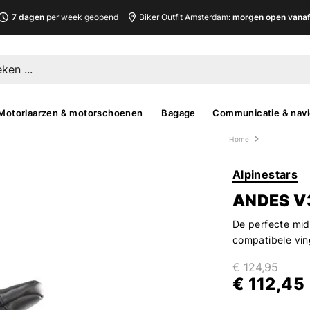
7 dagen
per week geopend
Biker Outfit Amsterdam:
morgen open vanaf 
Motorlaarzen & motorschoenen
Bagage
Communicatie & navi
Home
Alpinestars
ANDES V
De perfecte mid
compatibele vin
€ 124,95
€ 112,45