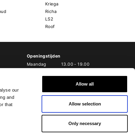
Kriega
oud
Richa
LS2
Roof
Openingstijden
Maandag
13.00
-
19.00
Dinsdag
10.00
-
19.00
Woensdag
10.00
-
19.00
Allow all
Donderdag
10.00
-
20.00
alyse our
Vrijdag
10.00
-
20.00
ing and
Zaterdag
10.00
-
17.00
Allow selection
Zondag
10.00
-
17.00
r that
Only necessary