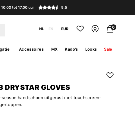
10.00 tot 17.00 uur
9,5
0
NL
EN
EUR
gatie
Accessoires
MX
Kado’s
Looks
Sale
3 DRYSTAR GLOVES
-season handschoen uitgerust met touchscreen-
gertoppen.