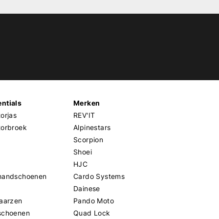
ntials
Merken
orjas
REV'IT
torbroek
Alpinestars
Scorpion
Shoei
HJC
handschoenen
Cardo Systems
Dainese
aarzen
Pando Moto
schoenen
Quad Lock