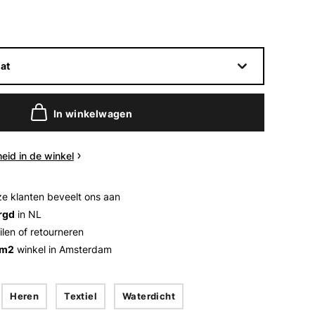
at
In winkelwagen
eid in de winkel
e klanten beveelt ons aan
rgd
in NL
ilen of retourneren
 m2
winkel in Amsterdam
Heren
Textiel
Waterdicht