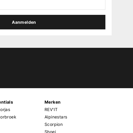
Aanmelden
ntials
Merken
orjas
REV'IT
torbroek
Alpinestars
Scorpion
Shoei