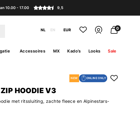
an 10.00 - 17.00
9,5
0
NL
EN
EUR
gatie
Accessoires
MX
Kado’s
Looks
Sale
NEW
ONLINE ONLY
ZIP HOODIE V3
die met ritssluiting, zachte fleece en Alpinestars-