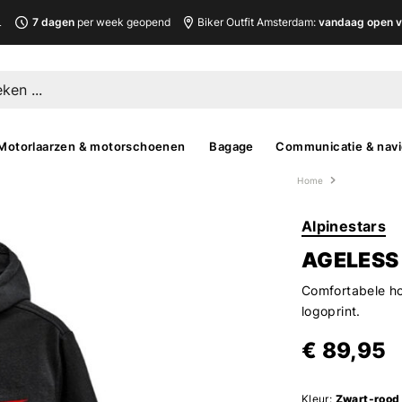
L
7 dagen
per week geopend
Biker Outfit Amsterdam:
vandaag open v
Motorlaarzen & motorschoenen
Bagage
Communicatie & navi
Home
Alpinestars
AGELESS 
Comfortabele hoo
logoprint.
€ 89,95
Kleur:
Zwart-rood