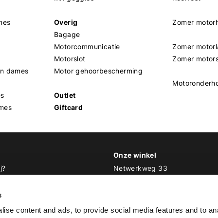
mes
Overig
Zomer motor
Bagage
Motorcommunicatie
Zomer motorl
Motorslot
Zomer motor
en dames
Motor gehoorbescherming
Motoronderh
es
Outlet
mes
Giftcard
Onze winkel
j?
Netwerkweg 33
1033 MV Amsterdam
 Biker Outfit
s
E
info@bikeroutfit.nl
ise content and ads, to provide social media features and to an
T 020 493 03 67