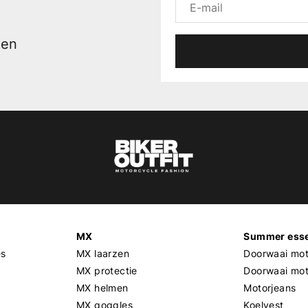
men
MX
Summer esse
es
MX laarzen
Doorwaai mot
MX protectie
Doorwaai mo
MX helmen
Motorjeans
MX goggles
Koelvest