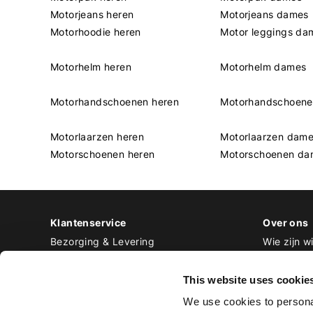
Motorjeans heren
Motorjeans dames
Motorhoodie heren
Motor leggings da
Motorhelm heren
Motorhelm dames
Motorhandschoenen heren
Motorhandschoen
Motorlaarzen heren
Motorlaarzen dam
Motorschoenen heren
Motorschoenen da
Klantenservice
Over ons
Bezorging & Levering
Wie zijn wi
Retourneren & Ruilen
Contact
Betalen
Werken bij
This website uses cookie
Bestellen & Voorraad
We use cookies to personal
Alle veelgestelde vragen