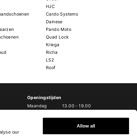
HJC
handschoenen
Cardo Systems
Dainese
aarzen
Pando Moto
schoenen
Quad Lock
Kriega
oud
Richa
LS2
Roof
Openingstijden
Maandag
13.00
-
19.00
Dinsdag
10.00
-
19.00
Woensdag
10.00
-
19.00
Allow all
Donderdag
10.00
-
20.00
alyse our
Vrijdag
10.00
-
20.00