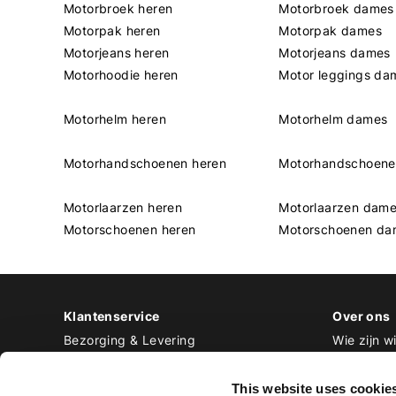
Motorbroek heren
Motorbroek dames
Motorpak heren
Motorpak dames
Motorjeans heren
Motorjeans dames
Motorhoodie heren
Motor leggings da
Motorhelm heren
Motorhelm dames
Motorhandschoenen heren
Motorhandschoen
Motorlaarzen heren
Motorlaarzen dam
Motorschoenen heren
Motorschoenen da
Klantenservice
Over ons
Bezorging & Levering
Wie zijn wi
Retourneren & Ruilen
Contact
Betalen
Werken bij
This website uses cookie