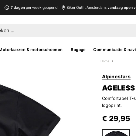
L
7 dagen
per week geopend
Biker Outfit Amsterdam:
vandaag open v
Motorlaarzen & motorschoenen
Bagage
Communicatie & navi
Home
Alpinestars
AGELESS 
Comfortabel T-s
logoprint.
€ 29,95