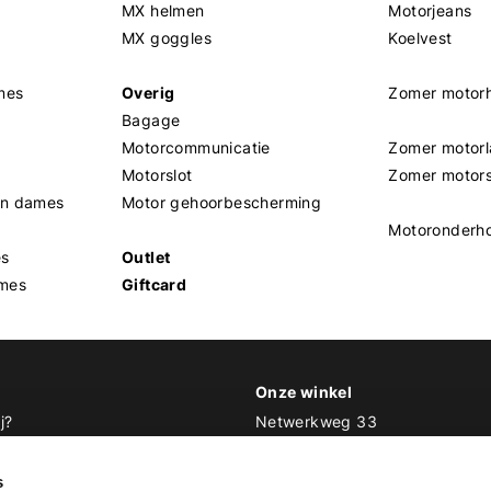
MX helmen
Motorjeans
MX goggles
Koelvest
mes
Overig
Zomer motor
Bagage
Motorcommunicatie
Zomer motorl
Motorslot
Zomer motor
en dames
Motor gehoorbescherming
Motoronderh
es
Outlet
mes
Giftcard
Onze winkel
j?
Netwerkweg 33
1033 MV Amsterdam
 Biker Outfit
s