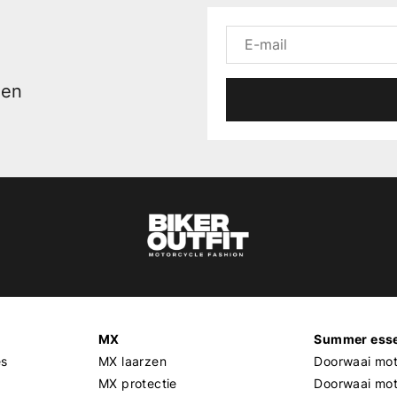
men
MX
Summer esse
es
MX laarzen
Doorwaai mot
MX protectie
Doorwaai mo