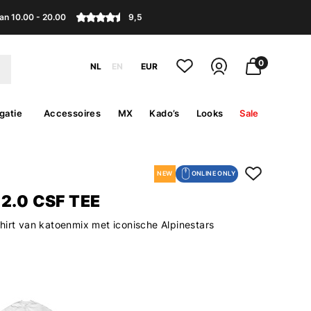
an 10.00 - 20.00
9,5
0
NL
EN
EUR
gatie
Accessoires
MX
Kado’s
Looks
Sale
NEW
ONLINE ONLY
2.0 CSF TEE
hirt van katoenmix met iconische Alpinestars