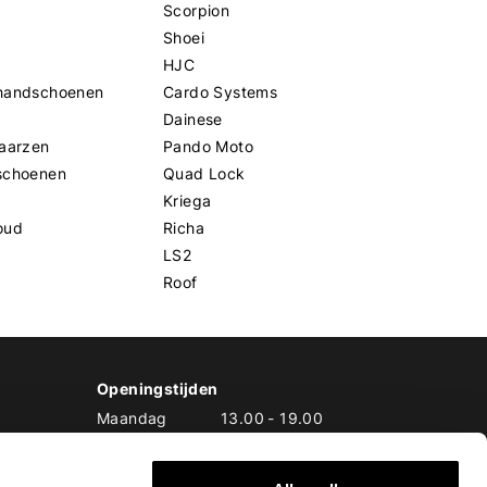
Scorpion
Shoei
HJC
handschoenen
Cardo Systems
Dainese
aarzen
Pando Moto
schoenen
Quad Lock
Kriega
oud
Richa
LS2
Roof
Openingstijden
Maandag
13.00
-
19.00
Dinsdag
10.00
-
19.00
Woensdag
10.00
-
19.00