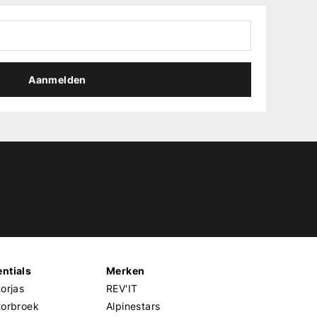
Aanmelden
ntials
Merken
orjas
REV'IT
torbroek
Alpinestars