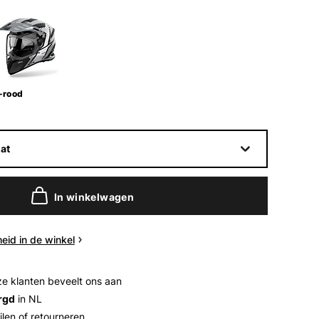
-rood
at
In winkelwagen
eid in de winkel
e klanten beveelt ons aan
rgd
in NL
ilen of retourneren