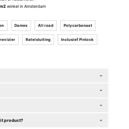
 m2
winkel in Amsterdam
en
Dames
All road
Polycarbonaat
nevizier
Ratelsluiting
Inclusief Pinlock
it product?