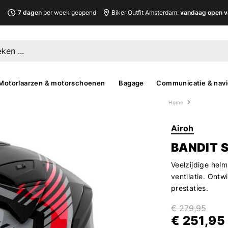
L
7 dagen
per week geopend
Biker Outfit Amsterdam:
vandaag open v
Motorlaarzen & motorschoenen
Bagage
Communicatie & navi
Home
Airoh
BANDIT 
Veelzijdige hel
ventilatie. Ontwi
prestaties.
€ 279,95
€ 251,95