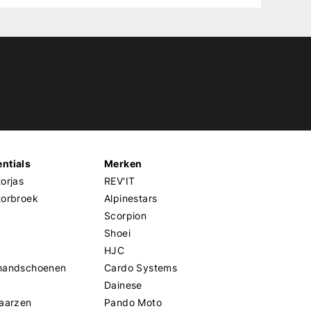
ntials
Merken
orjas
REV'IT
torbroek
Alpinestars
Scorpion
Shoei
HJC
handschoenen
Cardo Systems
Dainese
aarzen
Pando Moto