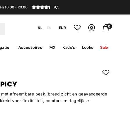
an 10.00 - 20.00
9,5
0
NL
EN
EUR
gatie
Accessoires
MX
Kado’s
Looks
Sale
SPICY
m met afneembare peak, breed zicht en geavanceerde
kkeld voor flexibiliteit, comfort en dagelijkse