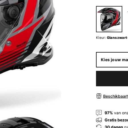
Kleur:
Glanszwart
Kies jouw ma
Beschikbaarh
97%
van onz
Gratis bezo
30 dagen
ru