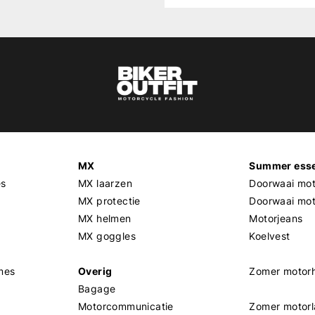
MX
Summer esse
es
MX laarzen
Doorwaai mot
MX protectie
Doorwaai mo
MX helmen
Motorjeans
MX goggles
Koelvest
mes
Overig
Zomer motor
Bagage
Motorcommunicatie
Zomer motorl