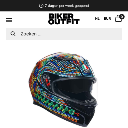
7 dagen
per week geopend
0
NL
EUR