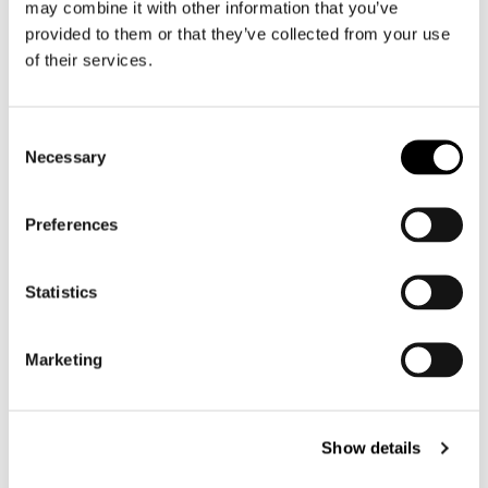
may combine it with other information that you’ve
Motorpak heren
provided to them or that they’ve collected from your use
Motorjeans heren
of their services.
Motorhoodie heren
Motorhelm heren
Consent
Necessary
Selection
Motorhandschoenen heren
Preferences
Motorlaarzen heren
Motorschoenen heren
Statistics
Dames
Marketing
Motorkleding dames
Motorjas dames
Motorbroek dames
Show details
Motorpak dames