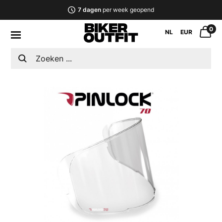
7 dagen
per week geopend
0
NL
EUR