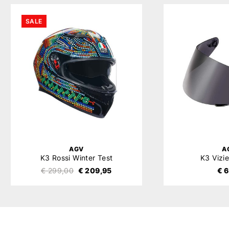
SALE
AGV
A
K3 Rossi Winter Test
K3 Vizi
€ 299,00
€ 209,95
€ 6