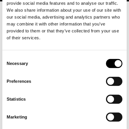
provide social media features and to analyse our traffic.
We also share information about your use of our site with
Heren
our social media, advertising and analytics partners who
Motorkleding heren
may combine it with other information that you’ve
provided to them or that they’ve collected from your use
Motorjas heren
of their services.
Motorbroek heren
Motorpak heren
Motorjeans heren
Consent
Necessary
Motorhoodie heren
Selection
Motorhelm heren
Preferences
Motorhandschoenen heren
Statistics
Motorlaarzen heren
Marketing
Motorschoenen heren