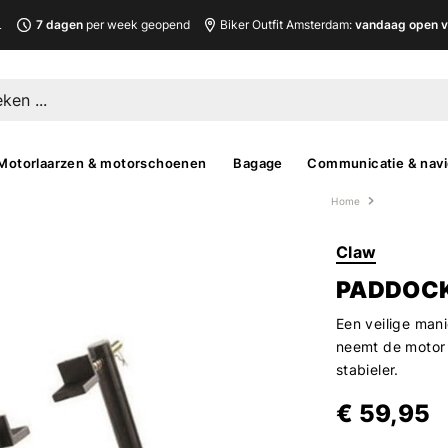
L
7 dagen
per week geopend
Biker Outfit Amsterdam:
vandaag open v
Motorlaarzen & motorschoenen
Bagage
Communicatie & navi
Home
Claw
PADDOCK
Een veilige man
neemt de motor 
stabieler.
€ 59,95