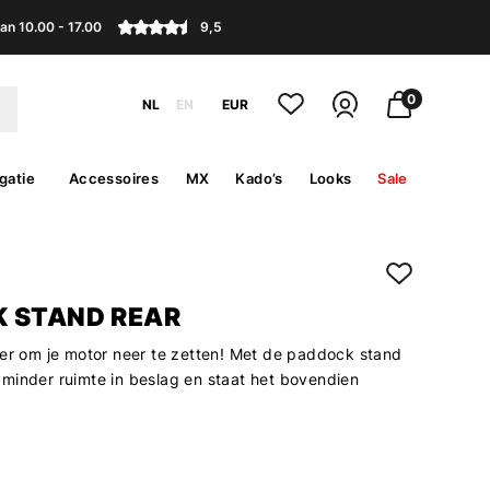
an 10.00 - 17.00
9,5
0
NL
EN
EUR
gatie
Accessoires
MX
Kado’s
Looks
Sale
 STAND REAR
ier om je motor neer te zetten! Met de paddock stand
minder ruimte in beslag en staat het bovendien