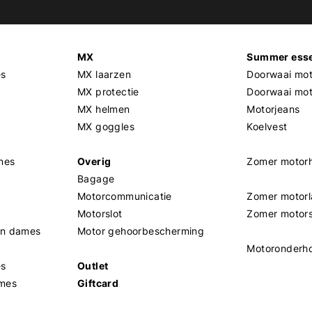
MX
Summer esse
es
MX laarzen
Doorwaai mot
MX protectie
Doorwaai mo
MX helmen
Motorjeans
MX goggles
Koelvest
mes
Overig
Zomer motor
Bagage
Motorcommunicatie
Zomer motorl
Motorslot
Zomer motor
en dames
Motor gehoorbescherming
Motoronderh
es
Outlet
mes
Giftcard