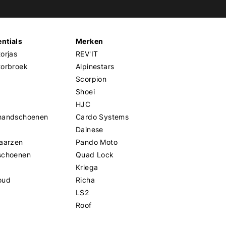
ntials
Merken
orjas
REV'IT
torbroek
Alpinestars
Scorpion
Shoei
HJC
handschoenen
Cardo Systems
Dainese
aarzen
Pando Moto
schoenen
Quad Lock
Kriega
oud
Richa
LS2
Roof