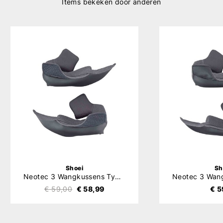
Items bekeken door anderen
Shoei
Sh
Neotec 3 Wangkussens Type-QM
€ 59,00
€ 58,99
€ 5