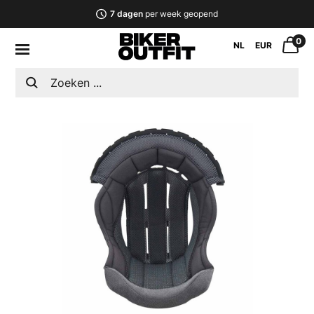
7 dagen
per week geopend
0
NL
EUR