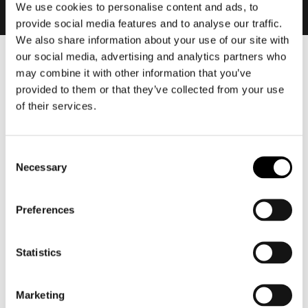
We use cookies to personalise content and ads, to
provide social media features and to analyse our traffic.
We also share information about your use of our site with
our social media, advertising and analytics partners who
Heren
may combine it with other information that you’ve
Motorkleding heren
provided to them or that they’ve collected from your use
of their services.
Motorjas heren
Motorbroek heren
Motorpak heren
Consent
Motorjeans heren
Necessary
Selection
Motorhoodie heren
Preferences
Motorhelm heren
Statistics
Motorhandschoenen heren
Motorlaarzen heren
Marketing