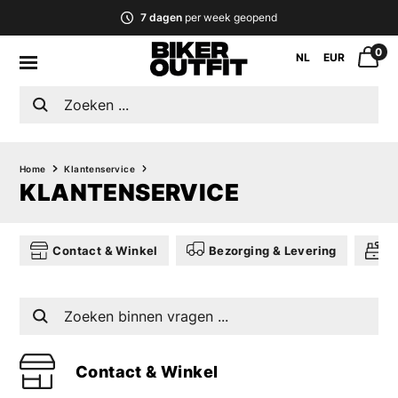
7 dagen
per week geopend
0
NL
EUR
Home
Klantenservice
KLANTENSERVICE
Contact & Winkel
Bezorging & Levering
R
Contact & Winkel