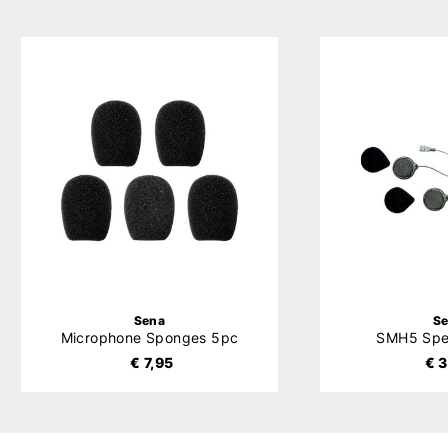
Sena
S
Microphone Sponges 5pc
SMH5 Spe
€ 7,95
€ 3