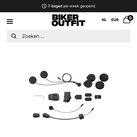
7 dagen
per week geopend
0
NL
EUR