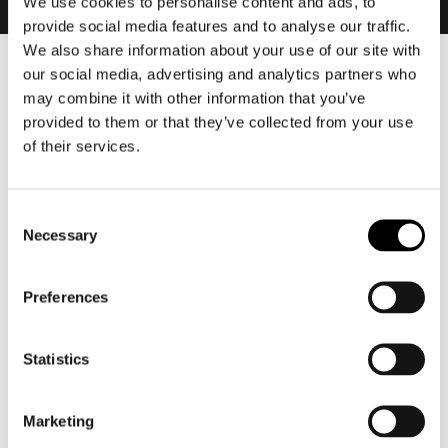
We use cookies to personalise content and ads, to
provide social media features and to analyse our traffic.
We also share information about your use of our site with
our social media, advertising and analytics partners who
Heren
may combine it with other information that you’ve
Motorkleding heren
provided to them or that they’ve collected from your use
Motorjas heren
of their services.
Motorbroek heren
Motorpak heren
Consent
Motorjeans heren
Necessary
Selection
Motorhoodie heren
Preferences
Motorhelm heren
Motorhandschoenen heren
Statistics
Motorlaarzen heren
Marketing
Motorschoenen heren