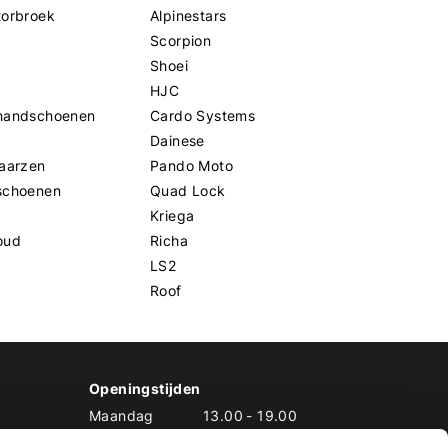
torbroek
Alpinestars
Scorpion
Shoei
HJC
handschoenen
Cardo Systems
Dainese
aarzen
Pando Moto
schoenen
Quad Lock
Kriega
oud
Richa
LS2
Roof
Openingstijden
Maandag
13.00
-
19.00
Dinsdag
10.00
-
19.00