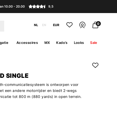
an 10.00 - 20.00
9,5
0
NL
EN
EUR
gatie
Accessoires
MX
Kado’s
Looks
Sale
D SINGLE
oth-communicatiesysteem is ontworpen voor
t een andere motorrijder en biedt 2-wegs
catie tot 800 m (880 yards) in open terrein.