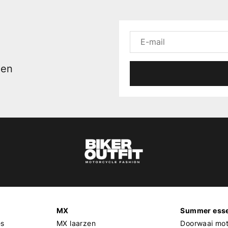
men
MX
Summer esse
es
MX laarzen
Doorwaai mot