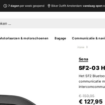
L
7 dagen
per week geopend
Biker Outfit Amsterdam:
vandaag open v
Motorlaarzen & motorschoenen
Bagage
Communicatie & navi
Home
Sena
SF2-03 H
Het SF2 Blueto
communicatie me
intercomcommuni
€ 159,95
€ 127,95