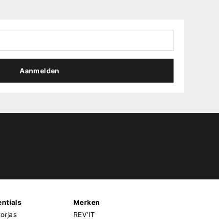
Aanmelden
ntials
Merken
orjas
REV'IT