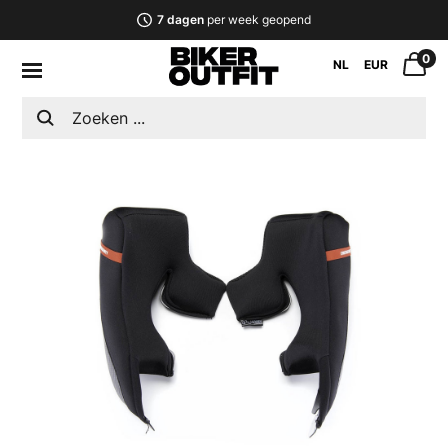
7 dagen
per week geopend
0
NL
EUR