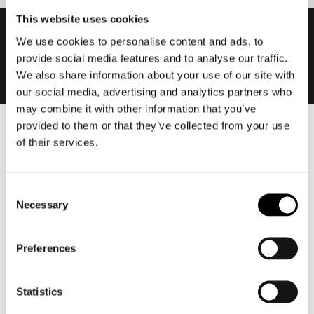
This website uses cookies
We use cookies to personalise content and ads, to
provide social media features and to analyse our traffic.
We also share information about your use of our site with
our social media, advertising and analytics partners who
may combine it with other information that you’ve
provided to them or that they’ve collected from your use
Heren
of their services.
Motorkleding heren
Motorjas heren
Consent
Motorbroek heren
Necessary
Selection
Motorpak heren
Motorjeans heren
Preferences
Motorhoodie heren
Statistics
Motorhelm heren