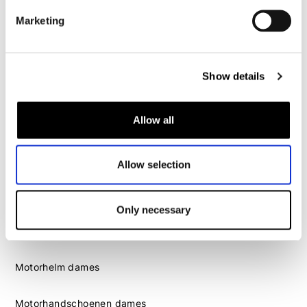
Motorhandschoenen heren
Marketing
Motorlaarzen heren
Motorschoenen heren
Show details
Dames
Allow all
Motorkleding dames
Motorjas dames
Allow selection
Motorbroek dames
Motorpak dames
Only necessary
Motorjeans dames
Motor leggings dames
Motorhelm dames
Motorhandschoenen dames