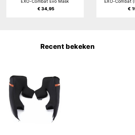
EXO-Combat Evo Mask
€ 34,95
€ 1
Recent bekeken