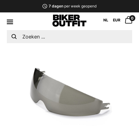
7 dagen
per week geopend
0
NL
EUR