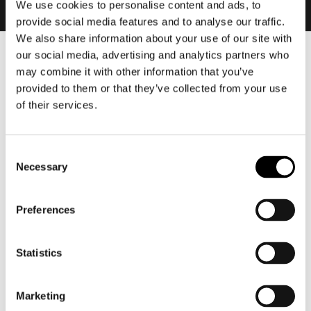
We use cookies to personalise content and ads, to
provide social media features and to analyse our traffic.
We also share information about your use of our site with
our social media, advertising and analytics partners who
Heren
may combine it with other information that you’ve
Motorkleding heren
provided to them or that they’ve collected from your use
Motorjas heren
of their services.
Motorbroek heren
Motorpak heren
Consent
Motorjeans heren
Necessary
Selection
Motorhoodie heren
Preferences
Motorhelm heren
Statistics
Motorhandschoenen heren
Motorlaarzen heren
Marketing