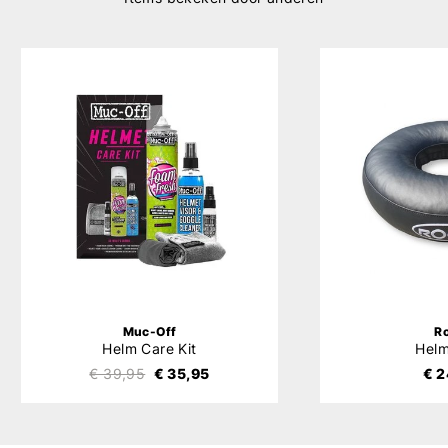
Muc-Off
R
Helm Care Kit
Hel
€ 39,95
€ 35,95
€ 2