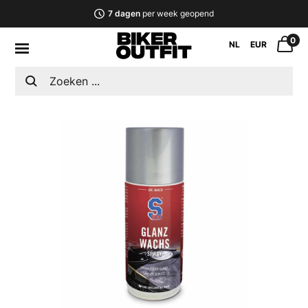
7 dagen
per week geopend
0
NL
EUR