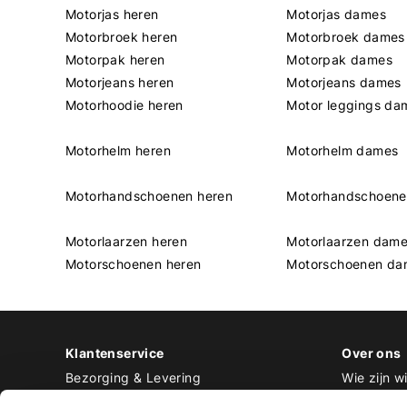
Motorjas heren
Motorjas dames
Motorbroek heren
Motorbroek dames
Motorpak heren
Motorpak dames
Motorjeans heren
Motorjeans dames
Motorhoodie heren
Motor leggings da
Motorhelm heren
Motorhelm dames
Motorhandschoenen heren
Motorhandschoen
Motorlaarzen heren
Motorlaarzen dam
Motorschoenen heren
Motorschoenen da
Klantenservice
Over ons
Bezorging & Levering
Wie zijn wi
Retourneren & Ruilen
Contact