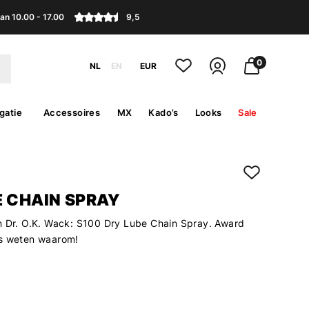
an 10.00 - 17.00
9,5
0
NL
EN
EUR
gatie
Accessoires
MX
Kado’s
Looks
Sale
E CHAIN SPRAY
n Dr. O.K. Wack: S100 Dry Lube Chain Spray. Award
rs weten waarom!