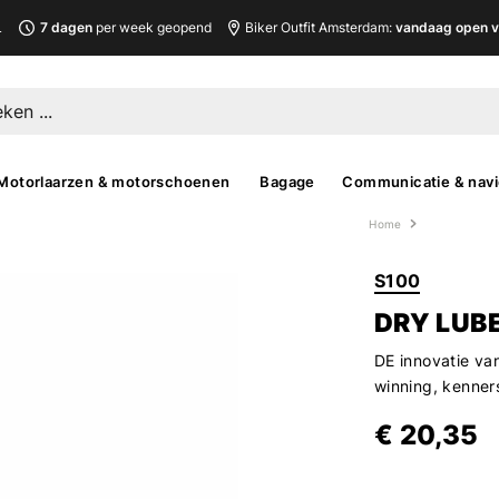
L
7 dagen
per week geopend
Biker Outfit Amsterdam:
vandaag open v
Motorlaarzen & motorschoenen
Bagage
Communicatie & navi
Home
S100
DRY LUB
DE innovatie va
winning, kenne
€ 20,35