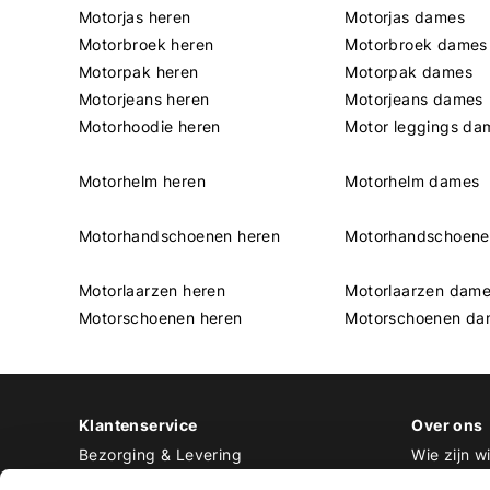
Motorjas heren
Motorjas dames
Motorbroek heren
Motorbroek dames
Motorpak heren
Motorpak dames
Motorjeans heren
Motorjeans dames
Motorhoodie heren
Motor leggings da
Motorhelm heren
Motorhelm dames
Motorhandschoenen heren
Motorhandschoen
Motorlaarzen heren
Motorlaarzen dam
Motorschoenen heren
Motorschoenen da
Klantenservice
Over ons
Bezorging & Levering
Wie zijn wi
Retourneren & Ruilen
Contact