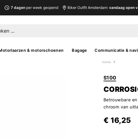
L
7 dagen
per week geopend
Biker Outfit Amsterdam:
vandaag open v
Motorlaarzen & motorschoenen
Bagage
Communicatie & navi
Home
S100
CORROSI
Betrouwbare en 
chroom van uitl
€ 16,25