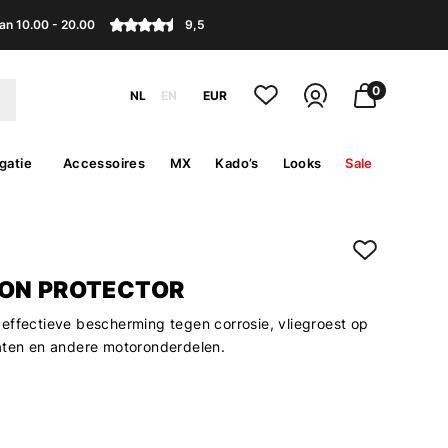
an 10.00 - 20.00
9,5
0
NL
EN
EUR
gatie
Accessoires
MX
Kado’s
Looks
Sale
ON PROTECTOR
effectieve bescherming tegen corrosie, vliegroest op
aten en andere motoronderdelen.