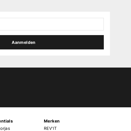
Aanmelden
ntials
Merken
orjas
REV'IT