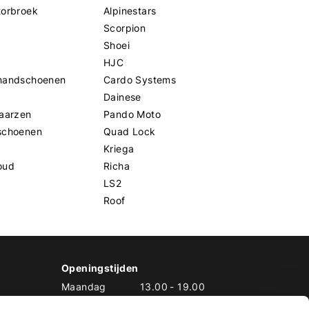
torbroek
Alpinestars
Scorpion
Shoei
HJC
handschoenen
Cardo Systems
Dainese
aarzen
Pando Moto
schoenen
Quad Lock
Kriega
oud
Richa
LS2
Roof
Openingstijden
Maandag
13.00
-
19.00
Dinsdag
10.00
-
19.00