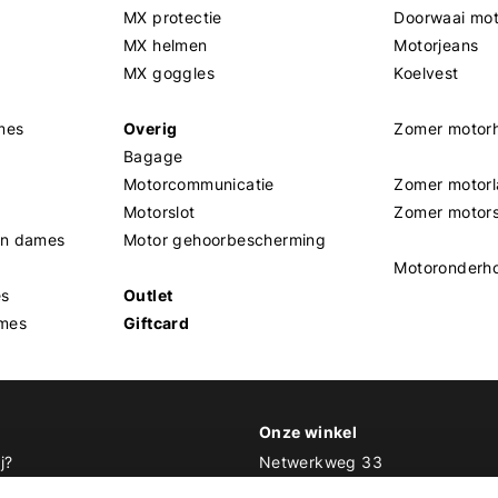
MX protectie
Doorwaai mo
MX helmen
Motorjeans
MX goggles
Koelvest
mes
Overig
Zomer motor
Bagage
Motorcommunicatie
Zomer motorl
Motorslot
Zomer motor
en dames
Motor gehoorbescherming
Motoronderh
es
Outlet
mes
Giftcard
Onze winkel
j?
Netwerkweg 33
1033 MV Amsterdam