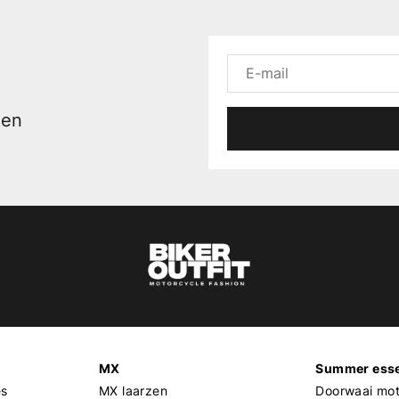
men
MX
Summer esse
es
MX laarzen
Doorwaai mot