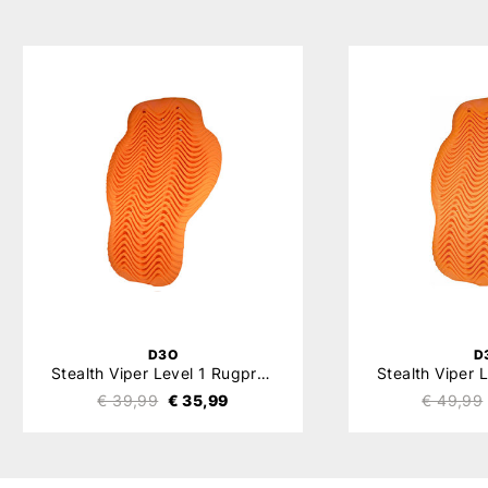
D3O
D
Stealth Viper Level 1 Rugprotector
€ 39,99
€ 35,99
€ 49,99