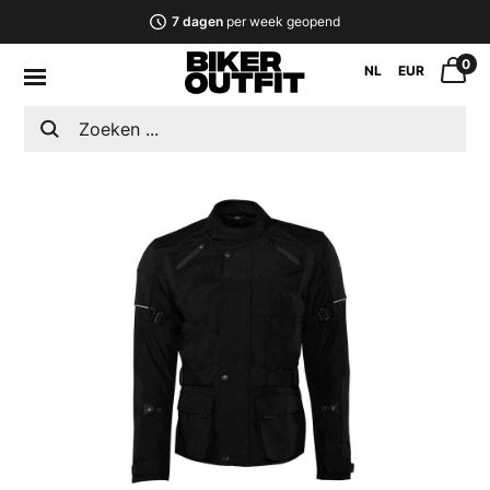
7 dagen
per week geopend
0
NL
EUR